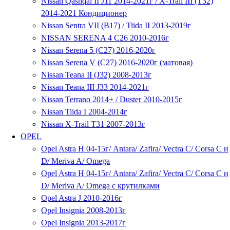
Nissan Qashqai II J11 2014-2021г / X-Trail III (T32)
2014-2021 Кондиционер
Nissan Sentra VII (B17) / Tiida II 2013-2019г
NISSAN SERENA 4 C26 2010-2016г
Nissan Serena 5 (C27) 2016-2020г
Nissan Serena V (C27) 2016-2020г (матовая)
Nissan Teana II (J32) 2008-2013г
Nissan Teana III J33 2014-2021г
Nissan Terrano 2014+ / Duster 2010-2015г
Nissan Tiida I 2004-2014г
Nissan X-Trail T31 2007-2013г
OPEL
Opel Astra H 04-15г/ Antara/ Zafira/ Vectra С/ Corsa С и
D/ Meriva A/ Omega
Opel Astra H 04-15г/ Antara/ Zafira/ Vectra С/ Corsa С и
D/ Meriva A/ Omega с крутилками
Opel Astra J 2010-2016г
Opel Insignia 2008-2013г
Opel Insignia 2013-2017г