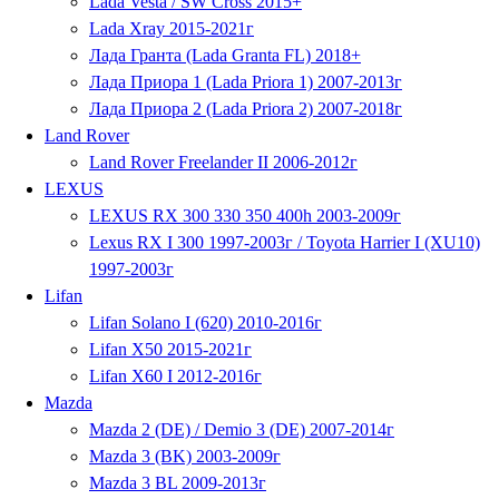
Lada Vesta / SW Cross 2015+
Lada Xray 2015-2021г
Лада Гранта (Lada Granta FL) 2018+
Лада Приора 1 (Lada Priora 1) 2007-2013г
Лада Приора 2 (Lada Priora 2) 2007-2018г
Land Rover
Land Rover Freelander II 2006-2012г
LEXUS
LEXUS RX 300 330 350 400h 2003-2009г
Lexus RX I 300 1997-2003г / Toyota Harrier I (XU10)
1997-2003г
Lifan
Lifan Solano I (620) 2010-2016г
Lifan X50 2015-2021г
Lifan X60 I 2012-2016г
Mazda
Mazda 2 (DE) / Demio 3 (DE) 2007-2014г
Mazda 3 (BK) 2003-2009г
Mazda 3 BL 2009-2013г