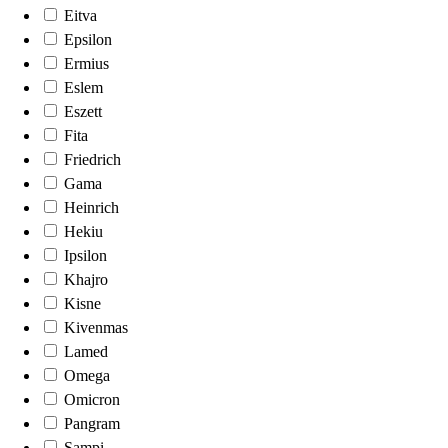
Eitva
Epsilon
Ermius
Eslem
Eszett
Fita
Friedrich
Gama
Heinrich
Hekiu
Ipsilon
Khajro
Kisne
Kivenmas
Lamed
Omega
Omicron
Pangram
Sampi